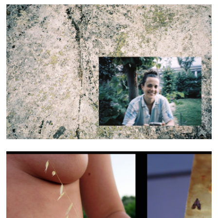
.。.:・°☆.。.:・° *:・゜・