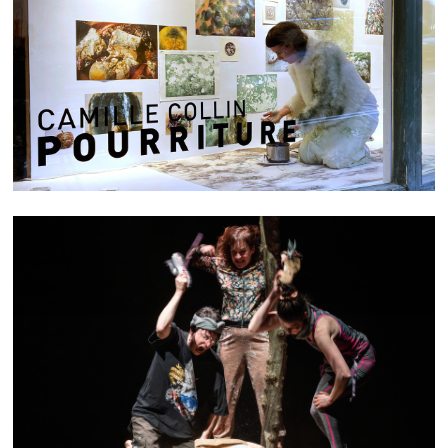
P O U R R I T U R E
TIMBER