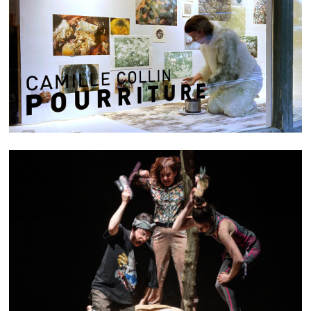
P O U R R I T U R E
TIMBER