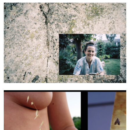
.。.:・°☆.。.:・° *:・゜・