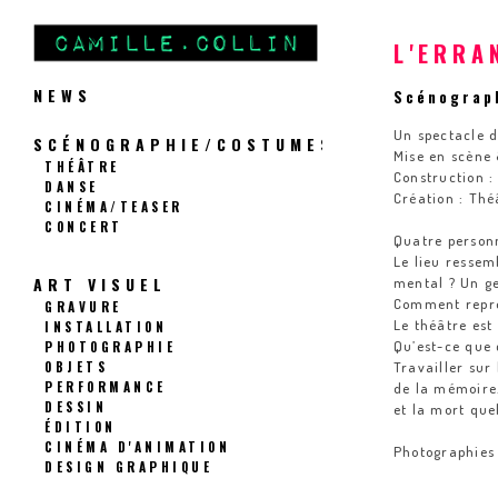
L'ERRA
NEWS
Scénograp
Un spectacle 
SCÉNOGRAPHIE/COSTUMES
Mise en scène
THÉÂTRE
Construction :
DANSE
Création : Th
CINÉMA/TEASER
CONCERT
Quatre person
Le lieu ressem
ART VISUEL
mental ? Un ge
Comment représ
GRAVURE
Le théâtre est
INSTALLATION
PHOTOGRAPHIE
Qu’est-ce que 
OBJETS
Travailler sur 
PERFORMANCE
de la mémoire.
DESSIN
et la mort que
ÉDITION
CINÉMA D'ANIMATION
Photographies
DESIGN GRAPHIQUE