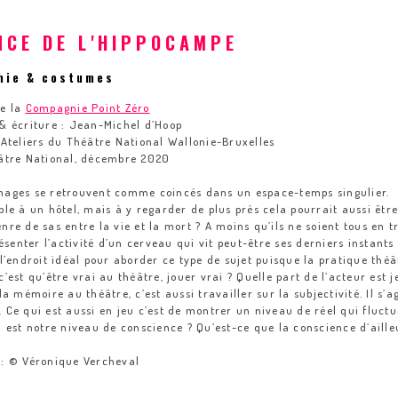
NCE DE L'HIPPOCAMPE
hie & costumes
de la
Compagnie Point Zéro
 & écriture : Jean-Michel d’Hoop
 Ateliers du Théâtre National Wallonie-Bruxelles
éâtre National, décembre 2020
nages se retrouvent comme coincés dans un espace-temps singulier.
ble à un hôtel, mais à y regarder de plus près cela pourrait aussi êtr
nre de sas entre la vie et la mort ? A moins qu’ils ne soient tous en t
enter l’activité d’un cerveau qui vit peut-être ses derniers instants 
 l’endroit idéal pour aborder ce type de sujet puisque la pratique thé
c’est qu’être vrai au théâtre, jouer vrai ? Quelle part de l’acteur est 
la mémoire au théâtre, c’est aussi travailler sur la subjectivité. Il s
 Ce qui est aussi en jeu c’est de montrer un niveau de réel qui fluct
l est notre niveau de conscience ? Qu’est-ce que la conscience d’aille
 : © Véronique Vercheval