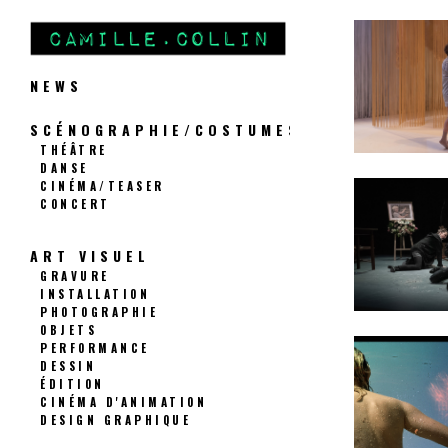
AN
NEWS
SCÉNOGRAPHIE/COSTUMES
THÉÂTRE
DANSE
CINÉMA/TEASER
CONCERT
F
ART VISUEL
GRAVURE
INSTALLATION
PHOTOGRAPHIE
OBJETS
PERFORMANCE
DESSIN
ÉDITION
F
CINÉMA D'ANIMATION
DESIGN GRAPHIQUE