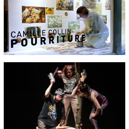
P O U R R I T U R E
TIMBER