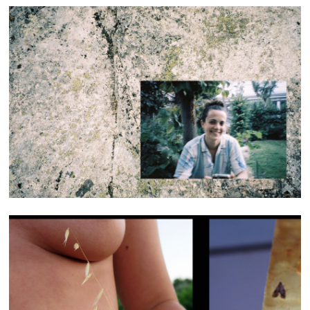
.。.:・°☆.。.:・° *:・゜・