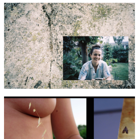
.。.:・°☆.。.:・° *:・゜・