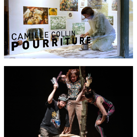
P O U R R I T U R E
TIMBER