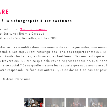
ARE
 à la scénographie & aux costumes
& costumes :
Marie Szersonivcz
et écriture : Noémie Carcaud
âtre de la Vie, Bruxelles, octobre 2016
stes sont rassemblés dans une maison de campagne isolée, une maison 
semble. Les enjeux font ressurgir des liens, des rapports entre eux. Et
r dévoiler les failles, les fissures, les fantômes... Des moments qui on
à travers eux. Qu’est-ce que cela veut dire prendre soin ? A quoi tie
he ou social ? Dans quelle mesure les rapports que nous avons avec l
notre responsabilité face aux autres ? Que ne donne-t-on pas par peur
 : © Jean-Marc Amé