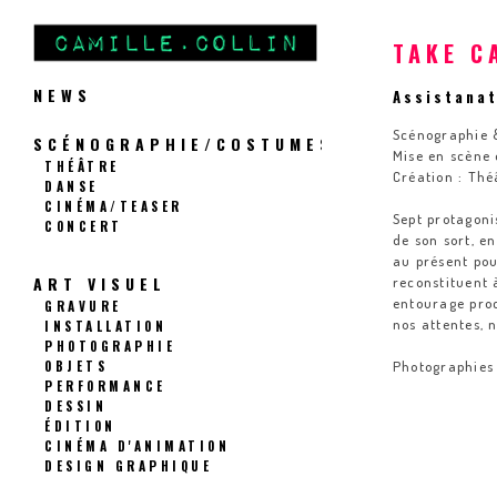
TAKE C
NEWS
Assistanat
Scénographie 
SCÉNOGRAPHIE/COSTUMES
Mise en scène 
THÉÂTRE
Création : Thé
DANSE
CINÉMA/TEASER
Sept protagoni
CONCERT
de son sort, en
au présent pou
ART VISUEL
reconstituent 
entourage proc
GRAVURE
nos attentes, 
INSTALLATION
PHOTOGRAPHIE
OBJETS
Photographies
PERFORMANCE
DESSIN
ÉDITION
CINÉMA D'ANIMATION
DESIGN GRAPHIQUE